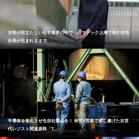
女性が目立たない化学業界の中で… マナック上海で初の女性
社長が生まれるまで
半導体を進化させる自社製品を！ 研究×営業で成し遂げた次世
代レジスト関連原料「T...