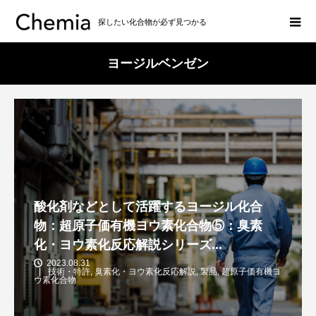
探したい化合物が必ず見つかる
ヨージルベンゼン
酸化剤などとして活躍するヨージル化合
物：超原子価有機ヨウ素化合物⑤：臭素
化・ヨウ素化反応解説シリーズ...
2023.08.31
技術・特許
,
臭素化・ヨウ素化反応解説
,
製品
,
超原子価有機ヨ
ウ素化合物