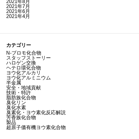
2021年8月
2021年7月
2021年6月
2021年4月
カテゴリー
N-ブロモ化合物
スタッフストーリー
ハロゲン交換
ヘテロ環化合物
ヨウ化アルカリ
ヨウ化アルミニウム
半金属
安全・地域貢献
技術・特許
脂肪族化合物
臭化リン
臭化水素
臭素化・ヨウ素化反応解説
芳香族化合物
製品
超原子価有機ヨウ素化合物