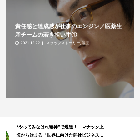
責任感と達成感が仕事のエンジン／医薬生
産チームの若き担い手①
2021.12.22
スタッフストーリー
,
製品
ク上
女性が目立たない化学業界の中で… マナッ
.
ク上海で初の女性社長が生まれるまで