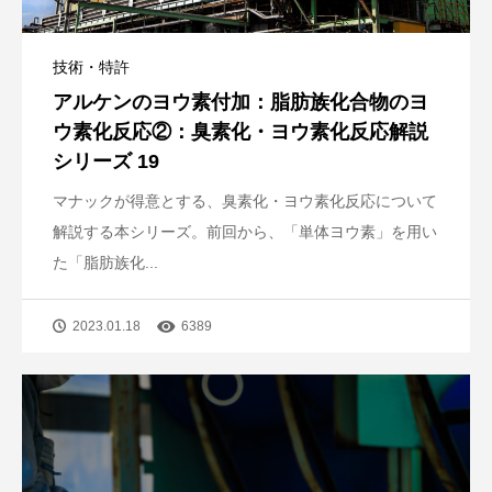
技術・特許
アルケンのヨウ素付加：脂肪族化合物のヨ
ウ素化反応②：臭素化・ヨウ素化反応解説
シリーズ 19
マナックが得意とする、臭素化・ヨウ素化反応について
解説する本シリーズ。前回から、「単体ヨウ素」を用い
た「脂肪族化...
2023.01.18
6389