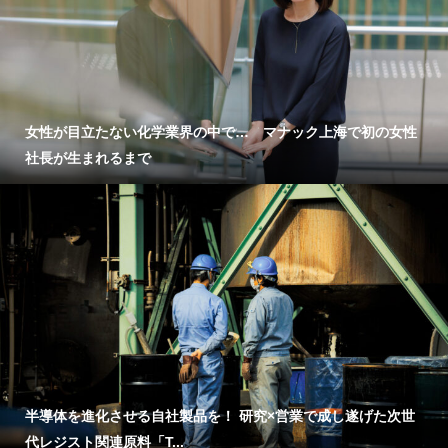
女性が目立たない化学業界の中で… マナック上海で初の女性
社長が生まれるまで
半導体を進化させる自社製品を！ 研究×営業で成し遂げた次世
代レジスト関連原料「T...