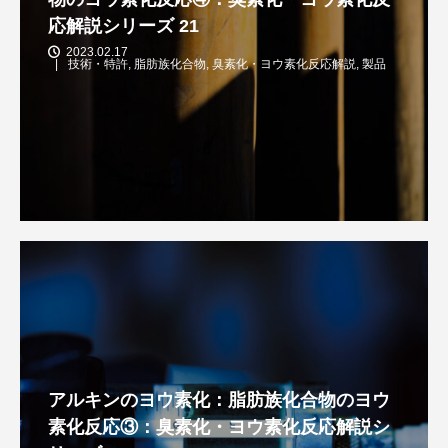
応解説シリーズ 21
2023.02.17
技術・特許
,
脂肪族化合物
,
臭素化・ヨウ素化反応解説
,
製品
アルキンのヨウ素化：脂肪族化合物のヨウ
素化反応③：臭素化・ヨウ素化反応解説シ