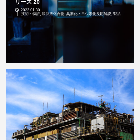
リーズ 20
2023.01.30
技術・特許
,
脂肪族化合物
,
臭素化・ヨウ素化反応解説
,
製品