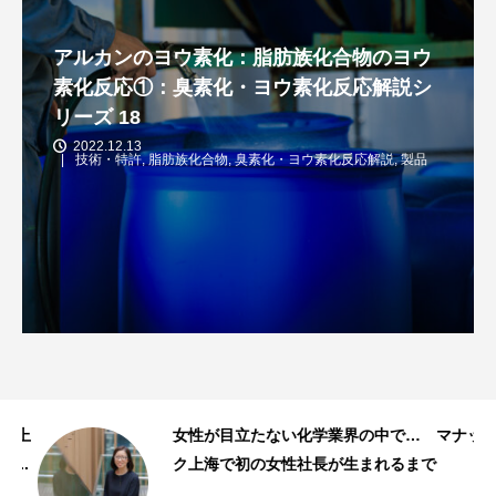
アルカンのヨウ素化：脂肪族化合物のヨウ
素化反応①：臭素化・ヨウ素化反応解説シ
リーズ 18
2022.12.13
技術・特許
,
脂肪族化合物
,
臭素化・ヨウ素化反応解説
,
製品
ク上
女性が目立たない化学業界の中で… マナッ
.
ク上海で初の女性社長が生まれるまで
スタッフストーリー