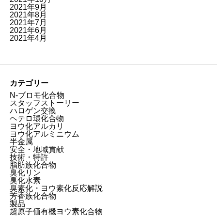
2021年9月
2021年8月
2021年7月
2021年6月
2021年4月
カテゴリー
N-ブロモ化合物
スタッフストーリー
ハロゲン交換
ヘテロ環化合物
ヨウ化アルカリ
ヨウ化アルミニウム
半金属
安全・地域貢献
技術・特許
脂肪族化合物
臭化リン
臭化水素
臭素化・ヨウ素化反応解説
芳香族化合物
製品
超原子価有機ヨウ素化合物