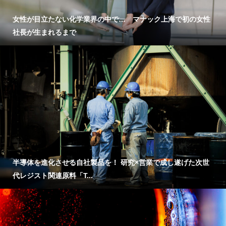
女性が目立たない化学業界の中で… マナック上海で初の女性
社長が生まれるまで
半導体を進化させる自社製品を！ 研究×営業で成し遂げた次世
代レジスト関連原料「T...