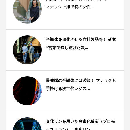
マナック上海で初の女性...
スタッフストーリー
半導体を進化させる自社製品を！ 研究
×営業で成し遂げた次...
スタッフストーリー
最先端の半導体には必須！ マナックも
手掛ける次世代レジス...
技術・特許
臭化リンを用いた臭素化反応（ブロモ
ホスホラン）：臭化リン...