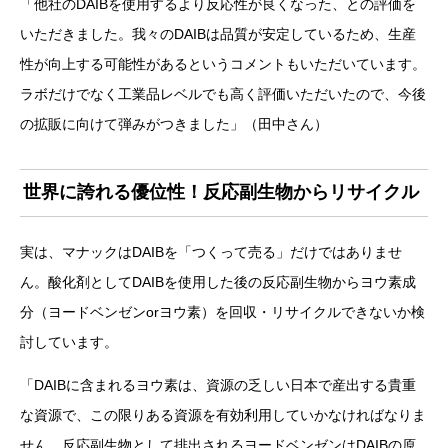
「他社のDAIBを使用するより反応性が良くなった、との評価を
いただきました。我々のDAIBは品質が安定しているため、生産
性が向上する可能性があるというコメントもいただいています。
ラボだけでなく工業品レベルでも高く評価いただいたので、今後
の拡販に向けて弾みがつきました」（田中さん）
世界に誇れる優位性！反応副生物からリサイクル
実は、マナックはDAIBを「つくって売る」だけではありませ
ん。酸化剤としてDAIBを使用した後の反応副生物からヨウ素成
分（ヨードベンゼンorヨウ素）を回収・リサイクルできないか検
討しています。
「DAIBに含まれるヨウ素は、資源の乏しい日本で産出する貴重
な資源で、この限りある資源を有効利用していかなければなりま
せん。反応副生物として排出されるヨードベンゼンはDAIBの原