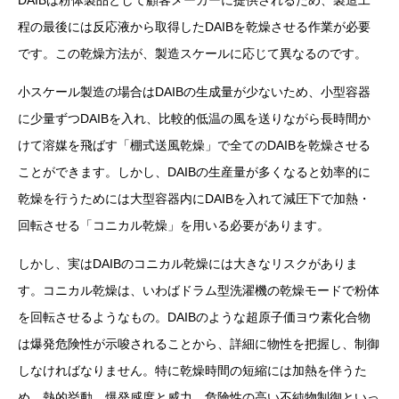
DAIBは粉体製品として顧客メーカーに提供されるため、製造工
程の最後には反応液から取得したDAIBを乾燥させる作業が必要
です。この乾燥方法が、製造スケールに応じて異なるのです。
小スケール製造の場合はDAIBの生成量が少ないため、小型容器
に少量ずつDAIBを入れ、比較的低温の風を送りながら長時間か
けて溶媒を飛ばす「棚式送風乾燥」で全てのDAIBを乾燥させる
ことができます。しかし、DAIBの生産量が多くなると効率的に
乾燥を行うためには大型容器内にDAIBを入れて減圧下で加熱・
回転させる「コニカル乾燥」を用いる必要があります。
しかし、実はDAIBのコニカル乾燥には大きなリスクがありま
す。コニカル乾燥は、いわばドラム型洗濯機の乾燥モードで粉体
を回転させるようなもの。DAIBのような超原子価ヨウ素化合物
は爆発危険性が示唆されることから、詳細に物性を把握し、制御
しなければなりません。特に乾燥時間の短縮には加熱を伴うた
め、熱的挙動、爆発感度と威力、危険性の高い不純物制御といっ