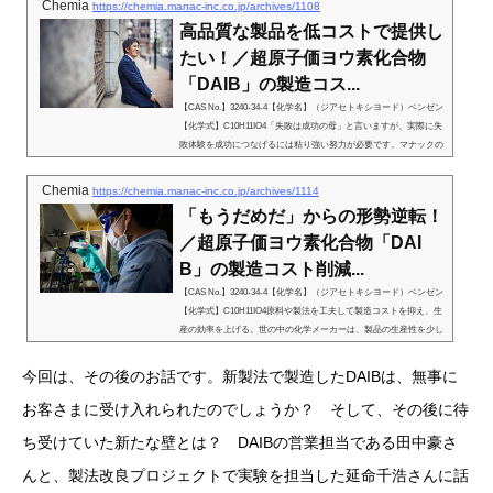
Chemia
https://chemia.manac-inc.co.jp/archives/1108
高品質な製品を低コストで提供し
たい！／超原子価ヨウ素化合物
「DAIB」の製造コス...
【CAS No.】3240-34-4【化学名】（ジアセトキシヨード）ベンゼン
【化学式】C10H11IO4「失敗は成功の母」と言いますが、実際に失
敗体験を成功につなげるには粘り強い努力が必要です。マナックの
研究者たちも、日々多くの失敗を乗り越えながら新たな価値を生み
出しています。マナックは十数年前から、医薬品原薬の製造過程で
Chemia
https://chemia.manac-inc.co.jp/archives/1114
活躍する「DAIB」と呼ばれる化合物を製造・販売してきました。
「もうだめだ」からの形勢逆転！
今回ご紹介するのは、DAIBをより低コストで製造できるよう、そ
の製法改良に取り組んだお話です。そこには、失敗を粘り強く分析
／超原子価ヨウ素化合物「DAI
して成功につなげる、マ...
B」の製造コスト削減...
【CAS No.】3240-34-4【化学名】（ジアセトキシヨード）ベンゼン
【化学式】C10H11IO4原料や製法を工夫して製造コストを抑え、生
産の効率を上げる。世の中の化学メーカーは、製品の生産性を少し
でも向上させるために日々努力を続けています。ただし、挑戦には
苦労がつきものです。今回マナックは、とある国内原薬メーカーか
今回は、その後のお話です。新製法で製造したDAIBは、無事に
らの要望を受けて、超原子価ヨウ素化合物「DAIB」の製法改良と
製造コスト削減に乗り出しました。しかし、製法の検討を始めてす
お客さまに受け入れられたのでしょうか？ そして、その後に待
ぐに、大きな壁にぶつかりました。目標の純度になかなか到達しな
ち受けていた新たな壁とは？ DAIBの営業担当である田中豪さ
かったのです。（くわ...
んと、製法改良プロジェクトで実験を担当した延命千浩さんに話