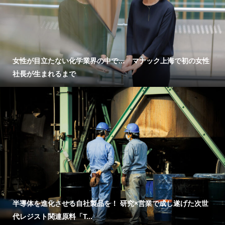
女性が目立たない化学業界の中で… マナック上海で初の女性
社長が生まれるまで
半導体を進化させる自社製品を！ 研究×営業で成し遂げた次世
代レジスト関連原料「T...