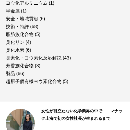
ヨウ化アルミニウム
(1)
半金属
(1)
安全・地域貢献
(6)
技術・特許
(68)
脂肪族化合物
(5)
臭化リン
(4)
臭化水素
(6)
臭素化・ヨウ素化反応解説
(43)
芳香族化合物
(3)
製品
(66)
超原子価有機ヨウ素化合物
(5)
ク上
女性が目立たない化学業界の中で… マナッ
.
ク上海で初の女性社長が生まれるまで
スタッフストーリー