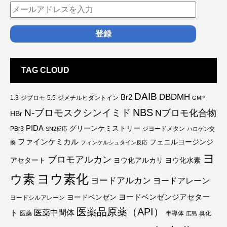
TAG CLOUD
DAIB
DBDMH
Br2
1.3-ジブロモ-5.5-ジメチルヒダントイン
GMP
NBS
N-ブロモスクシンイミド
Nブロモ化合物
HBr
PIDA
グリーンケミストリー
PBr3
ジヨードメタン
SN2反応
ハロゲン交
ファインケミカル
フェニルヨージンジ
換
フィンケルシュタイン反応
ヨ
ブロモアルカン
アセタート
ヨウ化アルカリ
ヨウ化水素
ウ素
ヨウ素化
ヨードアルカン
ヨードアレーン
ヨードベンゼンジアセター
ヨードベンゼン
ヨードシルアレーン
医薬品原薬（API）
医薬中間体
ト
医薬
半導体
臭化
広島