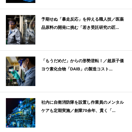
予期せぬ「暴走反応」を抑える職人技／医薬
品原料の開発に挑む「若き受託研究の匠...
「もうだめだ」からの形勢逆転！／超原子価
ヨウ素化合物「DAIB」の製造コスト...
社内に自衛消防隊を設置し作業員のメンタル
ケアも定期実施／創業70余年、貫く「...