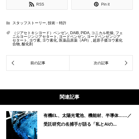
RSS
Pin it
スタッフストーリー
,
技術・特許
（ジアセトキシヨード）ベンゼン
,
DAIB
,
PIDA
,
コニカル乾燥
,
フェ
ニルヨージンジアセタート
,
ヨードベンゼン
,
ヨードベンゼンジア
セタート
,
ヨウ素
,
ヨウ素化
,
医薬品原薬（API）
,
超原子価ヨウ素化
合物
,
酸化剤
関連記事
有機EL、太陽光電池、機能材、半導体……／
受託研究の名捕手が語る「私とAIの...