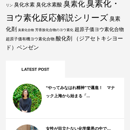
臭素化・
臭素化
臭化水素
臭化水素酸
リン
ヨウ素化反応解説シリーズ
臭素
化剤
超原子価ヨウ素化合物
芳香族化合物のヨウ素化
臭素化合物
酸化剤
（ジアセトキシヨー
超原子価有機ヨウ素化合物
ド）ベンゼン
LATEST POST
“やってみなはれ精神”で邁進！ マナ
ック上海から始まる「...
スタッフストーリー
女性が目立たない化学業界の中で…