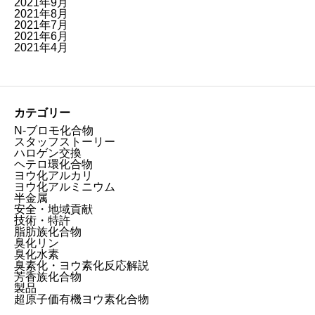
2021年9月
2021年8月
2021年7月
2021年6月
2021年4月
カテゴリー
N-ブロモ化合物
スタッフストーリー
ハロゲン交換
ヘテロ環化合物
ヨウ化アルカリ
ヨウ化アルミニウム
半金属
安全・地域貢献
技術・特許
脂肪族化合物
臭化リン
臭化水素
臭素化・ヨウ素化反応解説
芳香族化合物
製品
超原子価有機ヨウ素化合物