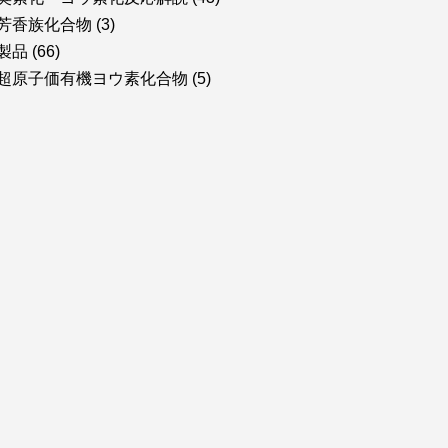
芳香族化合物
(3)
製品
(66)
超原子価有機ヨウ素化合物
(5)