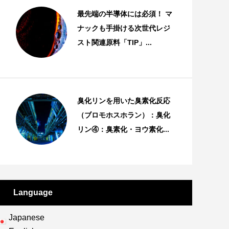
最先端の半導体には必須！ マ
ナックも手掛ける次世代レジ
スト関連原料「TIP」...
技術・特許
臭化リンを用いた臭素化反応
（ブロモホスホラン）：臭化
リン④：臭素化・ヨウ素化...
技術・特許
Language
Japanese