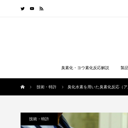
臭素化・ヨウ素化反応解説
製
技術・特許
臭化水素を用いた臭素化反応（ア
技術・特許