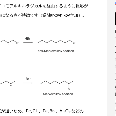
ブロモアルキルラジカルを経由するように反応が
る点が特徴です（逆Markovnikov付加）。
が遅いため、Fe
Cl
、Fe
Br
、Al
Cl
などの
2
6
2
6
2
6