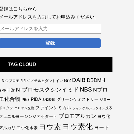
登録はこちらから
メールアドレスを入力してお申込みください。
TAG CLOUD
DAIB
DBDMH
Br2
1.3-ジブロモ-5.5-ジメチルヒダントイン
NBS
N-ブロモスクシンイミド
Nブロ
HBr
GMP
モ化合物
PIDA
グリーンケミストリー
PBr3
ジヨー
SN2反応
ファインケミカル
ドメタン
ハロゲン交換
フィンケルシュタイン反応
ブロモアルカン
フェニルヨージンジアセタート
ヨウ化
ヨウ素
ヨウ素化
ヨード
アルカリ
ヨウ化水素