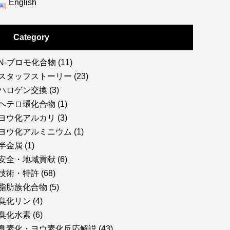
English
Category
N-ブロモ化合物
(11)
スタッフストーリー
(23)
ハロゲン交換
(3)
ヘテロ環化合物
(1)
ヨウ化アルカリ
(3)
ヨウ化アルミニウム
(1)
半金属
(1)
安全・地域貢献
(6)
技術・特許
(68)
脂肪族化合物
(5)
臭化リン
(4)
臭化水素
(6)
臭素化・ヨウ素化反応解説
(43)