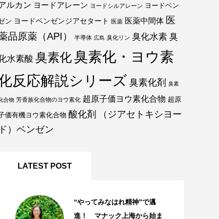
アルカン
ヨードアレーン
ヨードベン
ヨードシルアレーン
医
医薬中間体
ヨードベンゼンジアセタート
ゼン
医薬
薬品原薬（API）
臭化水素
臭
半導体
臭化リン
広島
臭素化・ヨウ素
臭素化
化水素酸
化反応解説シリーズ
臭素化剤
臭素
超原子価ヨウ素化合物
超原
芳香族化合物のヨウ素化
化合物
酸化剤
（ジアセトキシヨー
子価有機ヨウ素化合物
ド）ベンゼン
LATEST POST
“やってみなはれ精神”で邁
進！ マナック上海から始ま