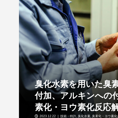
臭化水素を用いた臭
付加、アルキンへの
素化・ヨウ素化反応解
2023.12.22
技術・特許
,
臭化水素
,
臭素化・ヨウ素化