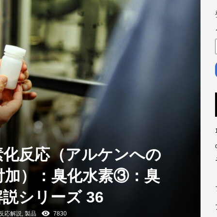
素化反応（アルケンへの
付加）：臭化水素③：臭
説シリーズ 36
反応解説
,
製品
7830