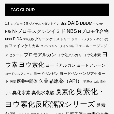
TAG CLOUD
DAIB
DBDMH
Br2
1.3-ジブロモ-5.5-ジメチルヒダントイン
GMP
NBS
N-ブロモスクシンイミド
Nブロモ化合物
HBr
PIDA
グリーンケミストリー
PBr3
ジヨードメタン
SN2反応
ハロゲン交
ファインケミカル
フェニルヨージンジ
換
フィンケルシュタイン反応
ヨ
ブロモアルカン
アセタート
ヨウ化アルカリ
ヨウ化水素
ウ素
ヨウ素化
ヨードアルカン
ヨードアレーン
ヨードベンゼンジアセター
ヨードベンゼン
ヨードシルアレーン
医薬品原薬（API）
医薬中間体
ト
医薬
半導体
臭化
広島
臭素化・
臭素化
臭化水素
臭化水素酸
リン
ヨウ素化反応解説シリーズ
臭素