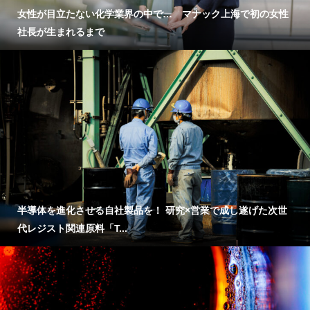
女性が目立たない化学業界の中で… マナック上海で初の女性
社長が生まれるまで
半導体を進化させる自社製品を！ 研究×営業で成し遂げた次世
代レジスト関連原料「T...