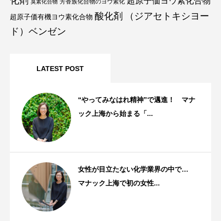
化剤
超原子価ヨウ素化合物
芳香族化合物のヨウ素化
臭素化合物
酸化剤
（ジアセトキシヨー
超原子価有機ヨウ素化合物
ド）ベンゼン
LATEST POST
“やってみなはれ精神”で邁進！ マナ
ック上海から始まる「...
スタッフストーリー
女性が目立たない化学業界の中で…
マナック上海で初の女性...
スタッフストーリー