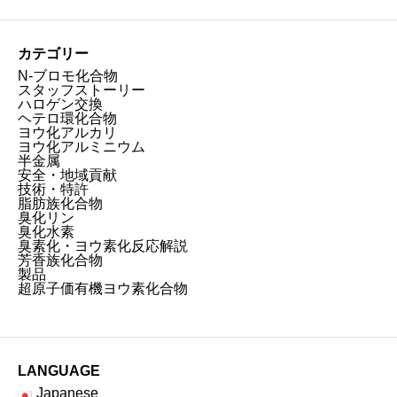
カテゴリー
N-ブロモ化合物
スタッフストーリー
ハロゲン交換
ヘテロ環化合物
ヨウ化アルカリ
ヨウ化アルミニウム
半金属
安全・地域貢献
技術・特許
脂肪族化合物
臭化リン
臭化水素
臭素化・ヨウ素化反応解説
芳香族化合物
製品
超原子価有機ヨウ素化合物
LANGUAGE
Japanese