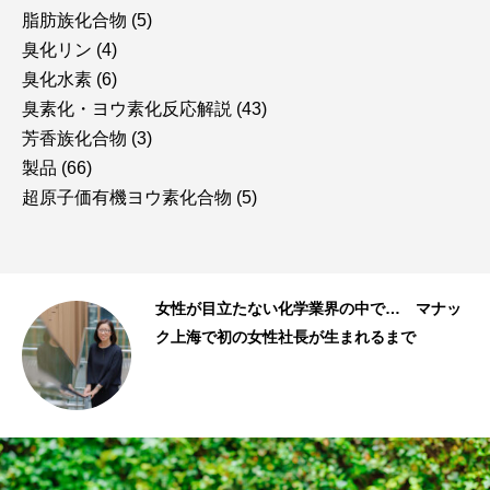
脂肪族化合物
(5)
臭化リン
(4)
臭化水素
(6)
臭素化・ヨウ素化反応解説
(43)
芳香族化合物
(3)
製品
(66)
超原子価有機ヨウ素化合物
(5)
ク上
女性が目立たない化学業界の中で… マナッ
.
ク上海で初の女性社長が生まれるまで
スタッフストーリー