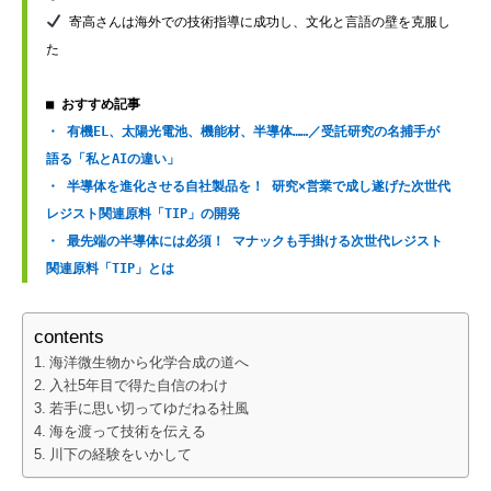
 寄高さんは海外での技術指導に成功し、文化と言語の壁を克服し
た

■ おすすめ記事
・ 有機EL、太陽光電池、機能材、半導体……／受託研究の名捕手が
語る「私とAIの違い」
・ 半導体を進化させる自社製品を！ 研究×営業で成し遂げた次世代
レジスト関連原料「TIP」の開発
・ 最先端の半導体には必須！ マナックも手掛ける次世代レジスト
関連原料「TIP」とは
contents
海洋微生物から化学合成の道へ
入社5年目で得た自信のわけ
若手に思い切ってゆだねる社風
海を渡って技術を伝える
川下の経験をいかして