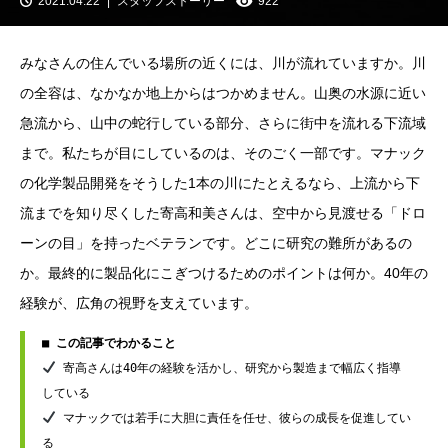
2021.04.22
スタッフストーリー
922
みなさんの住んでいる場所の近くには、川が流れていますか。川
の全容は、なかなか地上からはつかめません。山奥の水源に近い
急流から、山中の蛇行している部分、さらに街中を流れる下流域
まで。私たちが目にしているのは、そのごく一部です。マナック
の化学製品開発をそうした1本の川にたとえるなら、上流から下
流までを知り尽くした寄高和美さんは、空中から見渡せる「ドロ
ーンの目」を持ったベテランです。どこに研究の難所があるの
か。最終的に製品化にこぎつけるためのポイントは何か。40年の
経験が、広角の視野を支えています。
■ この記事でわかること
 寄高さんは40年の経験を活かし、研究から製造まで幅広く指導
 マナックでは若手に大胆に責任を任せ、彼らの成長を促進してい