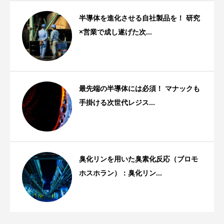
半導体を進化させる自社製品を！ 研究
×営業で成し遂げた次...
スタッフストーリー
最先端の半導体には必須！ マナックも
手掛ける次世代レジス...
技術・特許
臭化リンを用いた臭素化反応（ブロモ
ホスホラン）：臭化リン...
技術・特許